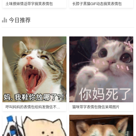
土味撩妹情话带字搞笑表情包
长脖子黑猫GIF动态搞笑表情包
今日推荐
呼叫妈妈的表情包给妈发微信不理你
猫咪带字表情包微信呆萌图片