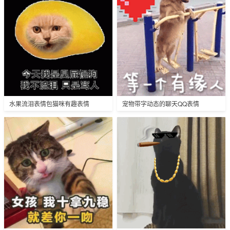
水果流泪表情包猫咪有趣表情
宠物带字动态的聊天QQ表情