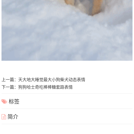
上一篇：
天大地大睡觉最大小狗柴犬动态表情
下一篇：
狗狗哈士奇吃棒棒糖套路表情
标签
简介