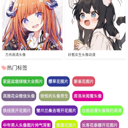
方舟高清头像
好看女生头像动漫
热门标签
家庭盆栽绿植大全照片
樱草花图片
紫雀花图片
高雅花朵微信头像
很怪的头像男生
库洛米闺蜜头像
铁线莲开花图片
蟹爪兰桑吉塔开花图片
白底动漫头像简约高清
中年男人头像图片帅气背影
紫藤花图片
长寿花泰娜开花图片