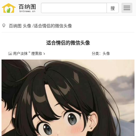
搜
百纳图
头像
/适合情侣的微信头像
适合情侣的微信头像
用户淡抹＂煙熏妝ゝ
分类：
头像