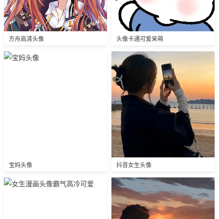
方舟高清头像
头像卡通可爱呆萌
宝妈头像
抖音女生头像