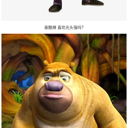
泰酷辣 喜欢光头强吗?