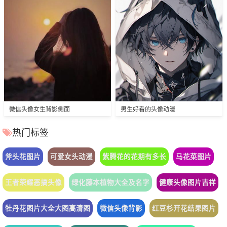
微信头像女生背影侧面
男生好看的头像动漫
热门标签
斧头花图片
可爱女头动漫
紫腾花的花期有多长
马花菜图片
王者荣耀恶搞头像
绿化藤本植物大全及名字
健康头像图片吉祥
牡丹花图片大全大图高清图
微信头像背影
红豆杉开花结果图片