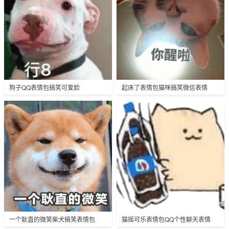
狗子QQ表情包搞笑可爱脸
起床了表情包猫咪搞笑微信表情
一个耿直的微笑柴犬搞笑表情包
猫摇可乐表情包QQ个性聊天表情