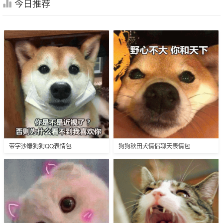
今日推荐
带字沙雕狗狗QQ表情包
狗狗秋田犬情侣聊天表情包