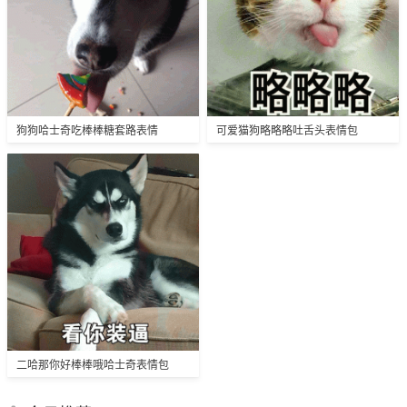
狗狗哈士奇吃棒棒糖套路表情
可爱猫狗略略略吐舌头表情包
二哈那你好棒棒哦哈士奇表情包