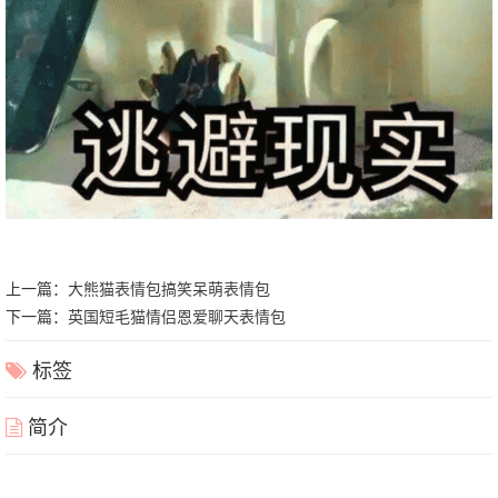
上一篇：
大熊猫表情包搞笑呆萌表情包
下一篇：
英国短毛猫情侣恩爱聊天表情包
标签
简介