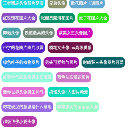
王者西施头像图片高清
兄弟头像
撒花图片卡通图片
红玫瑰花图片大全
张起灵藏海花图片
蚊子花图片大全
奔驰头像
颜值最高的头像
欧美女生头像图片
带字的花图片图片欣赏
模糊女头像ins高级质感
绿色叶子的植物图片
男头可爱帅气照片
时崎狂三头像图片可爱
好看帅气的头像男生动漫图
蓝色勿忘我花图片
迷你世界头像男生帅气
搞怪头像3人图片动漫
叼花硬汉的意思是什么意思
非常漂亮的画画画大全
超级飞侠小爱头像