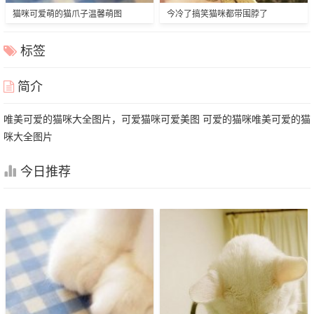
猫咪可爱萌的猫爪子温馨萌图
今冷了搞笑猫咪都带围脖了
标签
简介
唯美可爱的猫咪大全图片，可爱猫咪可爱美图 可爱的猫咪唯美可爱的猫
咪大全图片
今日推荐