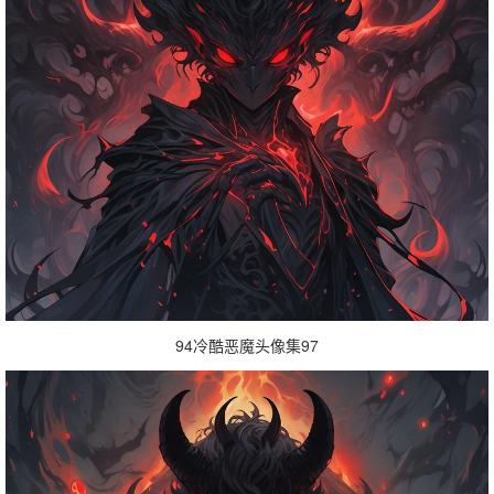
94冷酷恶魔头像集97