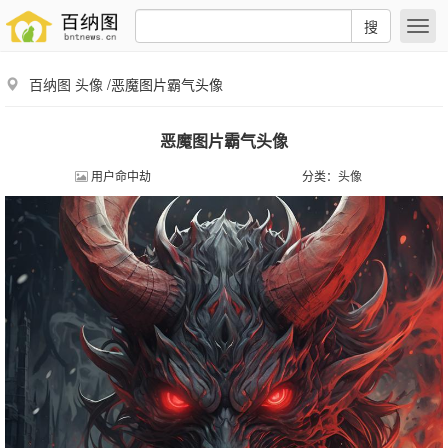
搜
百纳图
头像
/恶魔图片霸气头像
恶魔图片霸气头像
用户命中劫
分类：
头像