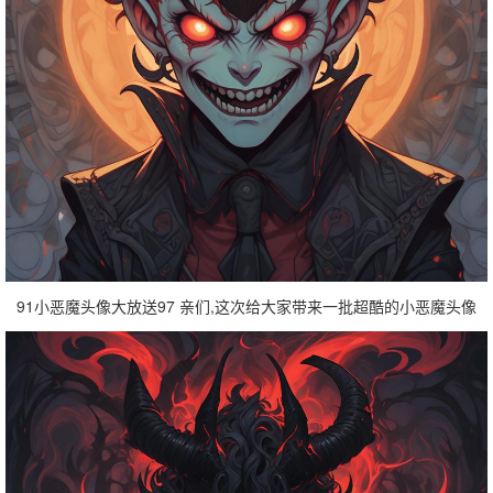
91小恶魔头像大放送97 亲们,这次给大家带来一批超酷的小恶魔头像