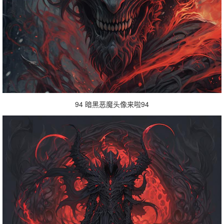
94 暗黑恶魔头像来啦94