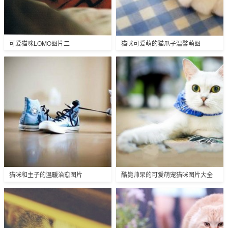
可爱猫咪LOMO图片二
猫咪可爱萌的猫爪子温馨萌图
猫咪和主子的温暖治愈图片
酷毙帅呆的可爱萌宠猫咪图片大全