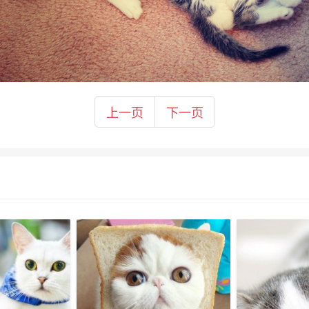
上一页
下一页