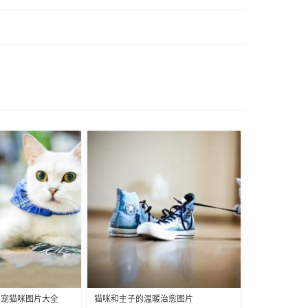
萌宠猫咪图片大全
猫咪和主子的温暖治愈图片