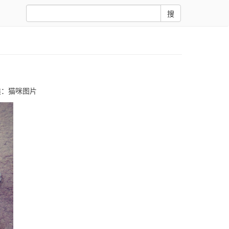
搜
类：
猫咪图片