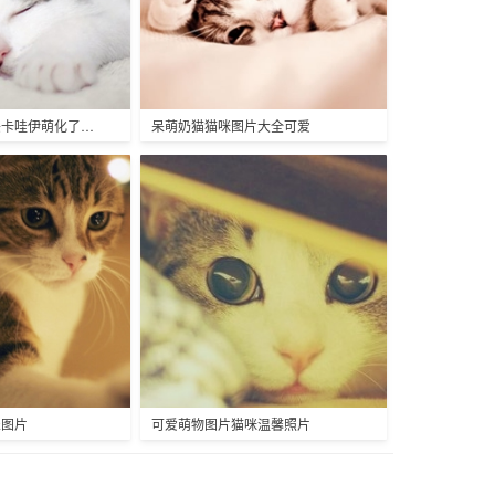
睡觉的猫咪吐舌头卡哇伊萌化了的美图
呆萌奶猫猫咪图片大全可爱
乐图片
可爱萌物图片猫咪温馨照片