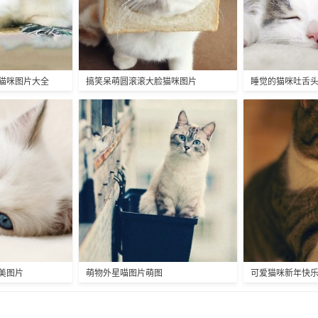
猫咪图片大全
搞笑呆萌圆滚滚大脸猫咪图片
美图片
萌物外星喵图片萌图
可爱猫咪新年快