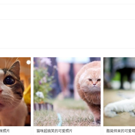
咪照片
猫咪超搞笑的可爱照片
酷毙帅呆的可爱