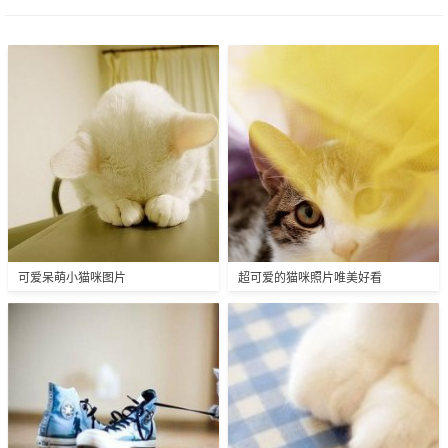
可爱呆萌小猫咪图片
超可爱的猫咪照片唯美好看