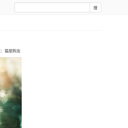
搜
类：
猫朋狗友