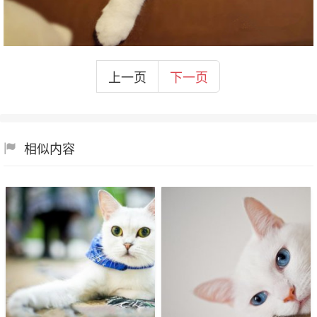
上一页
下一页
相似内容