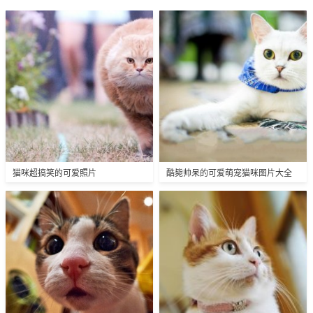
猫咪超搞笑的可爱照片
酷毙帅呆的可爱萌宠猫咪图片大全