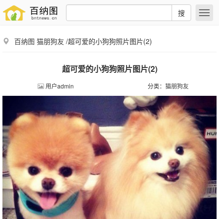
搜
百纳图
猫朋狗友
/超可爱的小狗狗照片图片(2)
超可爱的小狗狗照片图片(2)
用户admin
分类：
猫朋狗友