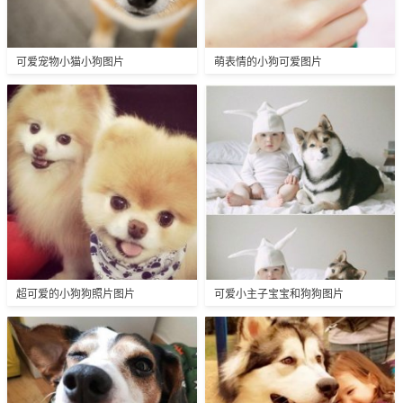
可爱宠物小猫小狗图片
萌表情的小狗可爱图片
超可爱的小狗狗照片图片
可爱小主子宝宝和狗狗图片