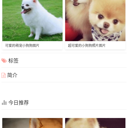
可爱的萌宠小狗狗图片
超可爱的小狗狗照片图片
标签
简介
今日推荐