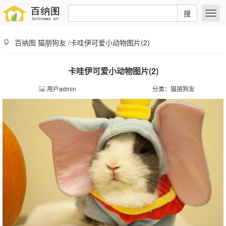
搜
百纳图
猫朋狗友
/卡哇伊可爱小动物图片(2)
卡哇伊可爱小动物图片(2)
用户admin
分类：
猫朋狗友