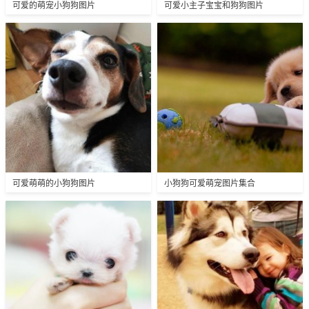
可爱的萌宠小狗狗图片
可爱小主子宝宝和狗狗图片
可爱萌萌的小狗狗图片
小狗狗可爱萌宠图片集合