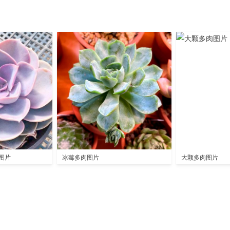
图片
冰莓多肉图片
大颗多肉图片