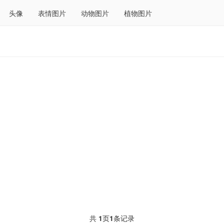
头像
表情图片
动物图片
植物图片
共
1
页
1
条记录