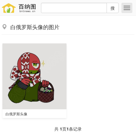
搜
白俄罗斯头像的图片
白俄罗斯头像
共
1
页
1
条记录