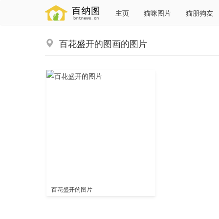
主页
猫咪图片
猫朋狗友
百花盛开的图画的图片
百花盛开的图片