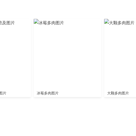
图片
冰莓多肉图片
大颗多肉图片