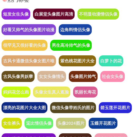
短发女生头像
白展堂头像图片高清
不明显动漫情侣头像
好看又帅气的头像图片动漫
边角料情侣头像
很罕见又很好看的头像
男生高冷帅气的头像
古风卡通微信头像女图片唯
紫色桃花图片大全
白萝卜的花
古风头像男妖孽
女女头像情头
头像图片帅气
社会女头像
妈妈花怎么画
头像女生真人遮脸
凯丽长寿花
漂亮的花图片大全大图
微信头像带姓氏的图片
碧玉莲开花图片
女生裤头
逗比情侣头像
头像2024图片
玉蝶开花图片