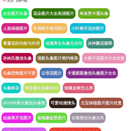
女生图片头像
花朵图片大全高清图片
单身男卡通头像
人造绿植图片
李易峰手拿花图片
小叶榕开花的图片
番薯花的功效与作用
动漫男生头像无水印
冰种飘花翡翠
孙姓氏微信头像
清新头像图片简约唯美
大栀子花图片大全欣赏
头像恐怖图片可爱
云母花图片
卡通图案微信头像图片女生
头像鲜花
李姓最火头像2024
绿橡皮树怎么养
2025年最火微信头像情
可爱动漫情头
元宝绿植图片图片欣赏
姑娘果开花图片
雀梅藤盆景图片
古装情侣头像古风