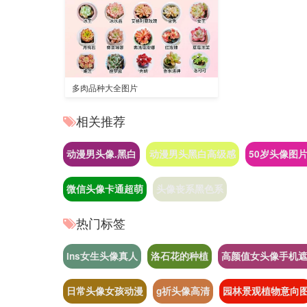
多肉品种大全图片
相关推荐
动漫男头像.黑白
动漫男头黑白高级感
50岁头像图
微信头像卡通超萌
头像丧系黑色系
热门标签
ins女生头像真人
洛石花的种植
高颜值女头像手机
日常头像女孩动漫
g祈头像高清
园林景观植物意向