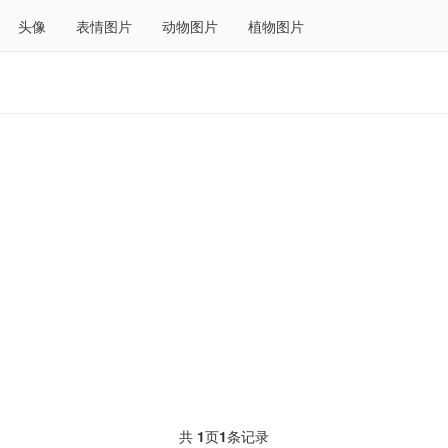
头像
表情图片
动物图片
植物图片
共
1
页
1
条记录