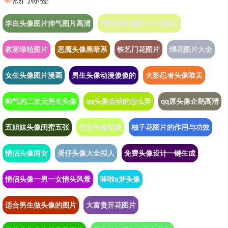
李白头像图片帅气图片高清
玫瑰手捧花图片大全唯美
教室绿植图片
恶魔头像黑暗系
铁艺门花图片
绢花图片大全
女生头像图片漫画
男生头像动漫傻傻的
火影忍者头像唯美
帅气的二次元男生头像
qq头像会动的怎么弄
qq原头像企鹅高清
五姐妹头像闺蜜五张
告别头像动漫
柚子花图片的作用与功效
情侣头像两女
蛋仔头像大全拟人
免费头像设计一键生成
情侣头像一男一女情头风景
哆啦a梦头像
适合男生做头像的图片
大富贵开花图片