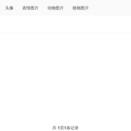
头像
表情图片
动物图片
植物图片
共
1
页
1
条记录