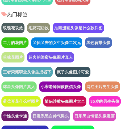
热门标签
玟瑰花攻效
毛药花功效
拍照漫画头像是什么软件图
二月的花图片
又仙又丧的女生头像二次元
黑色背景头像
单株花图片
超火的闺蜜头像图片真人
王者荣耀职业头像生成器下
疯子头像图片可爱
球星头像图片真人
小宋老师同款微信头像
网红图片男生头像
蓝莓开花什么样图片
情侣沙雕头像图片大全
35岁的男生头像
个性头像卡通
日漫系黑白帅气男头
日系黑白情侣头像漫画