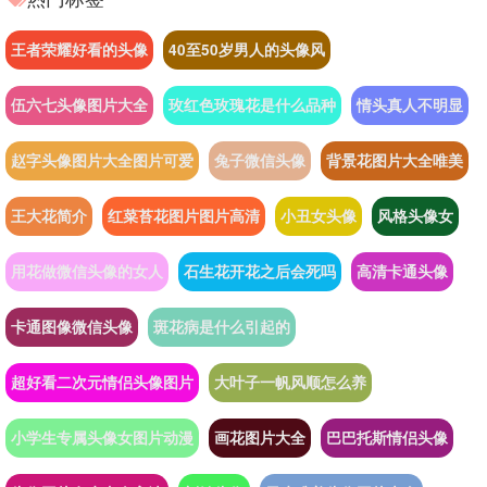
王者荣耀好看的头像
40至50岁男人的头像风
伍六七头像图片大全
玫红色玫瑰花是什么品种
情头真人不明显
赵字头像图片大全图片可爱
兔子微信头像
背景花图片大全唯美
王大花简介
红菜苔花图片图片高清
小丑女头像
风格头像女
用花做微信头像的女人
石生花开花之后会死吗
高清卡通头像
卡通图像微信头像
斑花病是什么引起的
超好看二次元情侣头像图片
大叶子一帆风顺怎么养
小学生专属头像女图片动漫
画花图片大全
巴巴托斯情侣头像