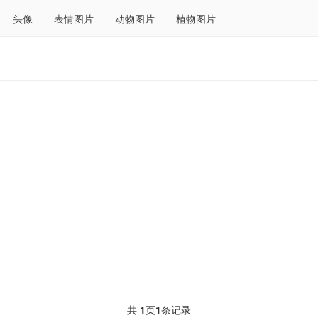
头像
表情图片
动物图片
植物图片
共
1
页
1
条记录