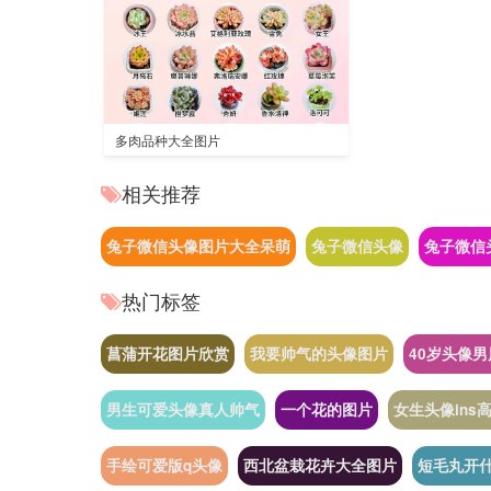
多肉品种大全图片
相关推荐
兔子微信头像图片大全呆萌
兔子微信头像
兔子微信
热门标签
菖蒲开花图片欣赏
我要帅气的头像图片
40岁头像
男生可爱头像真人帅气
一个花的图片
女生头像ins
手绘可爱版q头像
西北盆栽花卉大全图片
短毛丸开