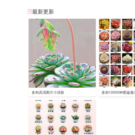
最新更新
多肉高清图片小清新
多肉10000种图鉴最