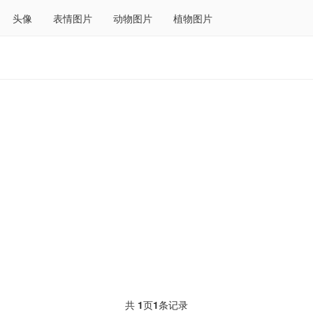
头像
表情图片
动物图片
植物图片
共
1
页
1
条记录