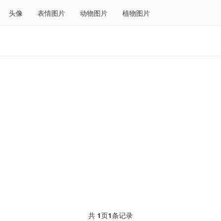
头像
表情图片
动物图片
植物图片
共
1
页
1
条记录