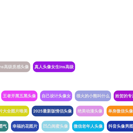
ins高级质感头像
真人头像女生ins高级
王者开黑五黑头像
自己设计头像女
很火的小熊叫什么
姓贺的专
片大全图片唯美
2025最新版情侣头像
绝美动漫头像
单身微信头像
霸气
幸福的花图片
凹凸闺蜜头像
微信老年人头像
抖音头像男图