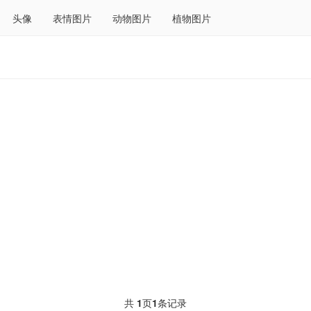
头像
表情图片
动物图片
植物图片
共
1
页
1
条记录