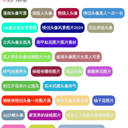
漫画头像可爱
保险人头像
熊猫人头像
情侣头像真人一左一右
ins超火仙女背景图
情侣头像风景图片2024
滨边美波头像
古风头像女面具
美甲粘花图片图片素材
双人男生头像动漫图片大全
超清头像图片女真人可爱
帅气动漫男头
绿植有哪些图片
高达头像
紫薇树花图片
剑兰开花有什么预兆
宫本武藏头像帅气
钢铁侠情侣头像一对图片高
微信头像风景高清
柚子花照片
qq沙雕头像
家里养的绿植图片
很有女人味的头像独特图片