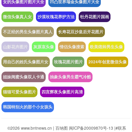
女的头像图片图片大全
凹凸世界瑞金头像图片大全
微信头像真人女
沙漠玫瑰花养护方法
牡丹花图片国画
不正经的男生头像图片真人
长寿花豆沙皇后开花图片
山影花卉图片
灰原哀头像
情侣头像搜索
欧美痞帅男生头像
用自己的姓氏头像图片女
玫瑰花图片图片
2024年创意微信头像
姐妹闺蜜头像双人卡通
抽象头像男生霸气冷酷
猫猫可爱头像图片
四宫辉夜头像图片高清
韩国特别火的那个小女孩头
©2026 www.bntnews.cn |
百纳图
闽ICP备20009870号-13
|
#联系