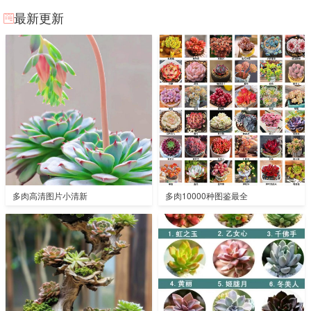
最新更新
多肉高清图片小清新
多肉10000种图鉴最全