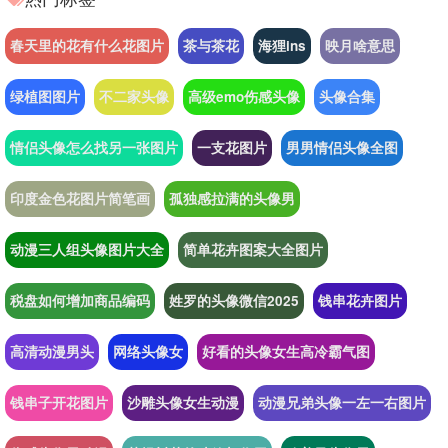
春天里的花有什么花图片
茶与茶花
海狸ins
映月啥意思
绿植图图片
不二家头像
高级emo伤感头像
头像合集
情侣头像怎么找另一张图片
一支花图片
男男情侣头像全图
印度金色花图片简笔画
孤独感拉满的头像男
动漫三人组头像图片大全
简单花卉图案大全图片
税盘如何增加商品编码
姓罗的头像微信2025
钱串花卉图片
高清动漫男头
网络头像女
好看的头像女生高冷霸气图
钱串子开花图片
沙雕头像女生动漫
动漫兄弟头像一左一右图片