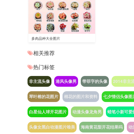
多肉品种大全图片
相关推荐
热门标签
非主流头像
港风头像男
带菲字的头像
2014非主
琴叶榕的花图片
棉花的图片和资料
七夕情侣头像图
白星仙人球开花图片
动漫头像龙角男
蜡笔小新可爱
头像女黑白动漫图片唯美
海南黄花梨开花结果吗
动