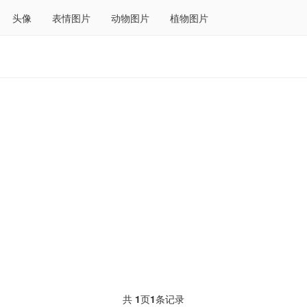
头像
表情图片
动物图片
植物图片
共
1
页
1
条记录