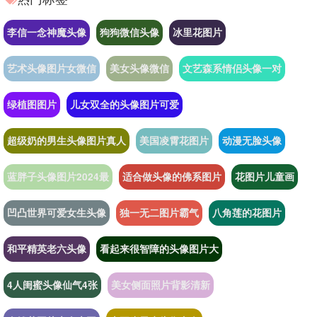
李信一念神魔头像
狗狗微信头像
冰里花图片
艺术头像图片女微信
美女头像微信
文艺森系情侣头像一对
绿植图图片
儿女双全的头像图片可爱
超级奶的男生头像图片真人
美国凌霄花图片
动漫无脸头像
蓝胖子头像图片2024最
适合做头像的佛系图片
花图片儿童画
凹凸世界可爱女生头像
独一无二图片霸气
八角莲的花图片
和平精英老六头像
看起来很智障的头像图片大
4人闺蜜头像仙气4张
美女侧面照片背影清新