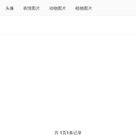
头像
表情图片
动物图片
植物图片
共
1
页
1
条记录