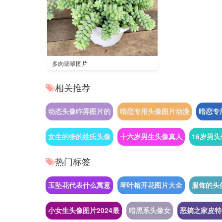
多肉翡翠图片
相关推荐
动态头像咋弄图片的
暗恋专用头像图片动漫
暗恋专
女生的张的姓氏头像
十六岁男生头像真人
16岁男
热门标签
玉坠花代表什么寓意
琴叶榕开花图片大全
服饰的头
小女生头像图片2024最
暗黑系头像女
恶搞之家皮特