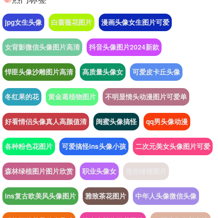
jpg女生头像
白蔷薇花图片
漫画头像女生图片可爱
女背影微信头像图片高清
抖音头像图片2024新款
悍匪头像沙雕图片高清
高质量头像女
可爱皮卡丘头像
冬红果的花
黄金葛植物图片
不明显情头动漫图片可爱单
好看情侣头像真人高颜值清
闺蜜头像搞怪
qq男头像动漫
各种粉色花图片
可爱搞怪ins头像小孩
二次元美女头像图片可爱
森林绿植图片图片欣赏
职业头像女
迷你绿植图片
ins复古欧美风头像图片
雅致茶花图片
中年人头像微信头像