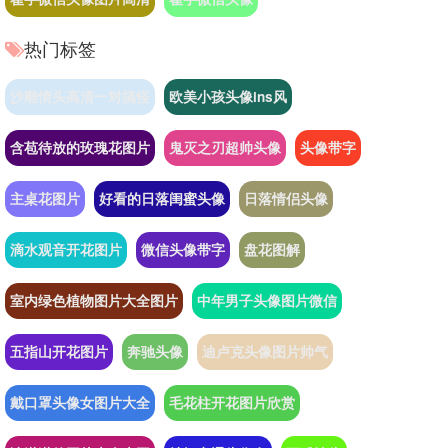
热门标签
沙雕情头高清一对搞怪
欧美小孩头像ins风
含苞待放的玫瑰花图片
鬼灭之刃超帅头像
头像带字
主桌花图片
好看的日落闺蜜头像
日落情侣头像
滴水观音开花图片
微信头像带字
盘花图解
室内绿色植物图片大全图片
中年男子头像图片微信
五指山开花图片
奔驰头像
迪卢克头像图片帅气
戴口罩头像女图片大全
毛花柱开花图片欣赏