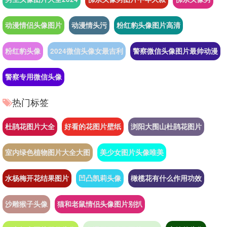
动漫情侣头像图片
动漫情头污
粉红豹头像图片高清
粉红豹头像
2024微信头像女最吉利
警察微信头像图片最帅动漫
警察专用微信头像
热门标签
杜鹃花图片大全
好看的花图片壁纸
浏阳大围山杜鹃花图片
室内绿色植物图片大全大图
美少女图片头像唯美
水杨梅开花结果图片
凹凸凯莉头像
橄榄花有什么作用功效
沙雕猴子头像
猫和老鼠情侣头像图片别扒