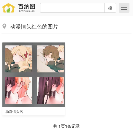
搜
动漫情头红色的图片
动漫情头污
共
1
页
1
条记录