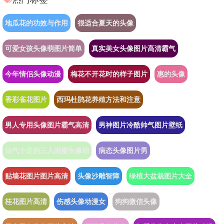
地瓜花的功效与作用
很适合夏天的头像
可爱女孩头像萌图片简单
真实美女头像图片高清霸气
今年情侣头像动漫
梅花不开花时的样子图片
惠的头像
香彩雀花图片
西玛杜鹃花养殖方法和注意
男人专用头像图片霸气高清
男神图片冷酷帅气图片壁纸
仙气十足的三人闺蜜头像动
病态头像图片男
贴墙花图片图片高清
头像沙雕智障
绿植大盆栽图片大全
桂花图片高清
伤感头像动漫女
狗狗微信头像