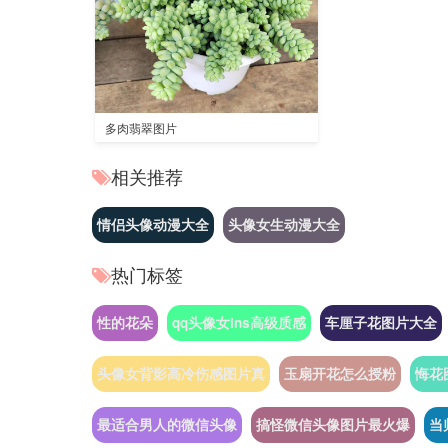
多肉翡翠图片
相关推荐
情侣头像动漫大全
头像女生动漫大全
热门标签
性的花朵
qq头像女ins高级质感
车厘子花图片大全
头像女背影高冷伤感图片真
玉扇开花怎么授粉
悔花
最适合男人的微信头像
搞怪微信头像图片最火爆
当