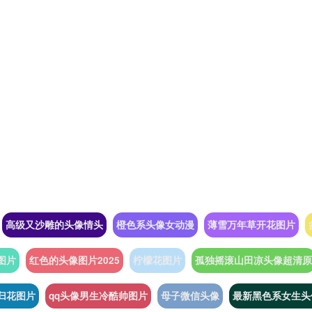
高级又沙雕的头像情头
橙色系头像女动漫
薄雪万年草开花图片
图片
红色的头像图片2025
柠檬花图片
孤独摇滚山田凉头像超清原
归花图片
qq头像男生冷酷帅图片
母子微信头像
最新黑色系女生头