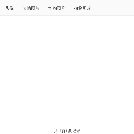
头像
表情图片
动物图片
植物图片
共
1
页
1
条记录