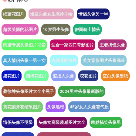
纸藤花图片
短发头像女生高冷手绘
情侣头像另一半
超级美丽的花图片
10岁男生头像
假面骑士情头
闺蜜专属头像图片可爱
适合一家四口背影图片
王者搞怪头像
真人情侣头像一男一女
肉球花的好处
美女背影图片头像高冷
撄花图片
楠楠花图片
监控人头像
咬花图片
空白头像壁纸
蔡徐坤头像图片大全小黑子
2024男生头像最新版的
黄花梨开花结果图片
头像黑暗
45岁女人头像有气质
情侣头像不明显
头像女高级质感图片大全
幽默搞笑头像男