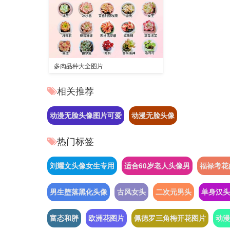
多肉品种大全图片
相关推荐
动漫无脸头像图片可爱
动漫无脸头像
热门标签
刘耀文头像女生专用
适合60岁老人头像男
福禄考花
男生堕落黑化头像
古风女头
二次元男头
单身汉头
富态和胖
欧洲花图片
佩德罗三角梅开花图片
动漫