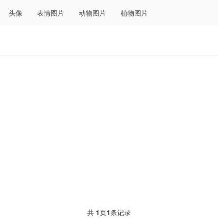
头像
表情图片
动物图片
植物图片
共
1
页
1
条记录