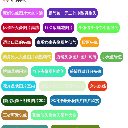
宝妈头像图片大全卡通
霸气独一无二的冷酷男生头
比卡丘头像图片高清
11朵玫瑰花图片
头像情头情侣不明显的
适合自己的头像
森系女生头像图片仙气
股票头像
商务男人头像图片成熟霸气
店铺头像图片图片高清
小天使绿植
扶郎花的用途
放下头像图片唯美
盛望同款旺仔头像
花卉盆栽图片室内
矮茎冷水花的药用与功效
女头伤感
情侣头像不明显图片202
水培洋葱开花图片图片欣赏
王者可爱头像
张微信头像姓氏图片大全