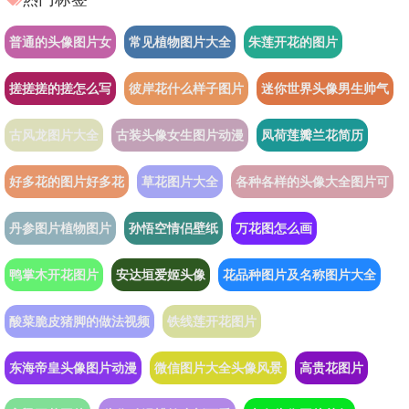
普通的头像图片女
常见植物图片大全
朱莲开花的图片
搓搓搓的搓怎么写
彼岸花什么样子图片
迷你世界头像男生帅气
古风龙图片大全
古装头像女生图片动漫
凤荷莲瓣兰花简历
好多花的图片好多花
草花图片大全
各种各样的头像大全图片可
丹参图片植物图片
孙悟空情侣壁纸
万花图怎么画
鸭掌木开花图片
安达垣爱姬头像
花品种图片及名称图片大全
酸菜脆皮猪脚的做法视频
铁线莲开花图片
东海帝皇头像图片动漫
微信图片大全头像风景
高贵花图片