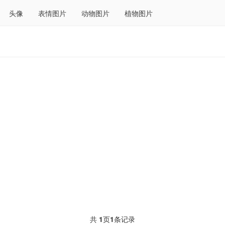
头像
表情图片
动物图片
植物图片
共
1
页
1
条记录