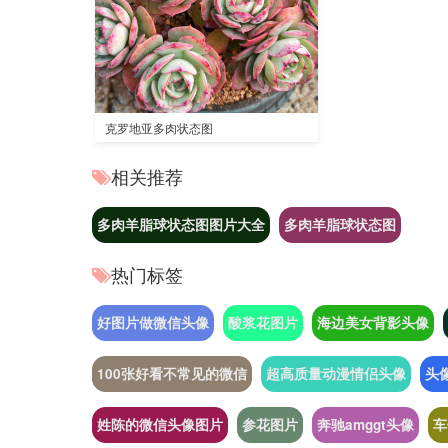
克罗地亚多肉状态图
相关推荐
多肉羊脂球状态图图片大全
多肉羊脂球状态图
热门标签
好图片做微信头像
酸浆花图片
海边美女背影头像
100张好看不常见的微信
超高质量动漫情侣头像
头
姓陈的微信头像图片
参花图片
奔驰amggt头像
车