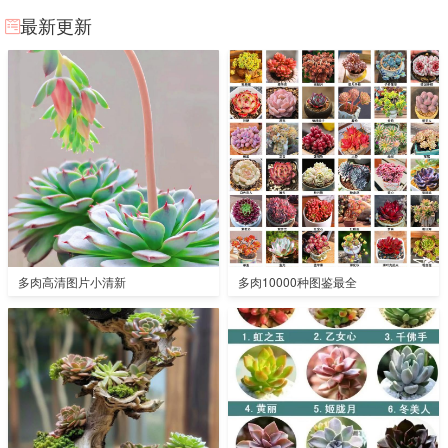
最新更新
多肉高清图片小清新
多肉10000种图鉴最全