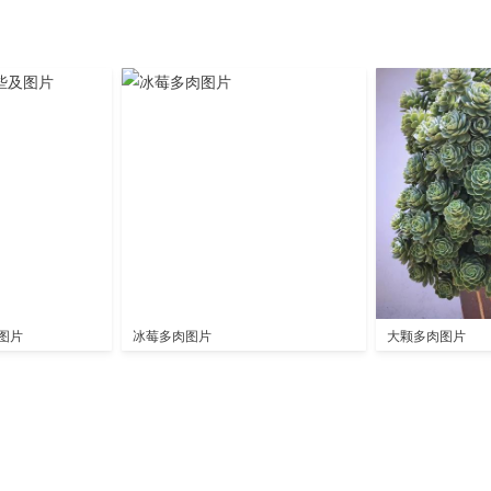
图片
冰莓多肉图片
大颗多肉图片