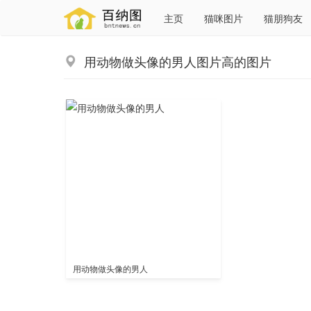
主页
猫咪图片
猫朋狗友
用动物做头像的男人图片高的图片
用动物做头像的男人