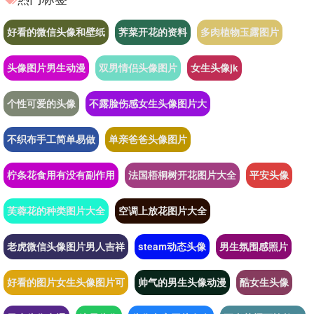
好看的微信头像和壁纸
荠菜开花的资料
多肉植物玉露图片
头像图片男生动漫
双男情侣头像图片
女生头像jk
个性可爱的头像
不露脸伤感女生头像图片大
不织布手工简单易做
单亲爸爸头像图片
柠条花食用有没有副作用
法国梧桐树开花图片大全
平安头像
芙蓉花的种类图片大全
空调上放花图片大全
老虎微信头像图片男人吉祥
steam动态头像
男生氛围感照片
好看的图片女生头像图片可
帅气的男生头像动漫
酷女生头像